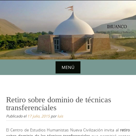
Saltar
al
contenido
MENÚ
Saltar
al
contenido
Retiro sobre dominio de técnicas
transferenciales
Publicado el
17 julio, 2015
por
luis
El Centro de Estudios Humanistas Nueva Civilización invita al
retiro
sobre dominio de las técnicas tranferenciales
que permitirá contar