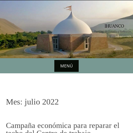
Saltar
al
contenido
MENÚ
Saltar
al
contenido
Mes:
julio 2022
Campaña económica para reparar el