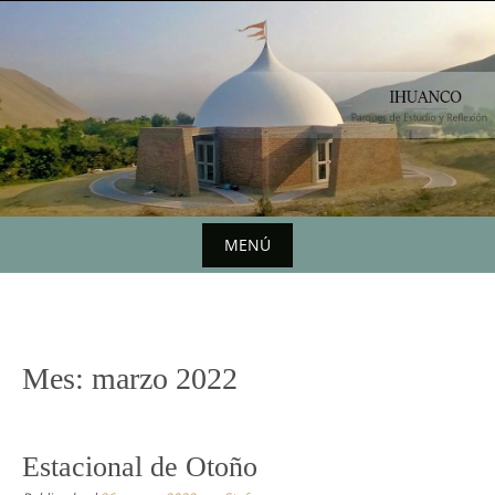
Saltar
al
contenido
MENÚ
Saltar
al
contenido
Mes:
marzo 2022
Estacional de Otoño