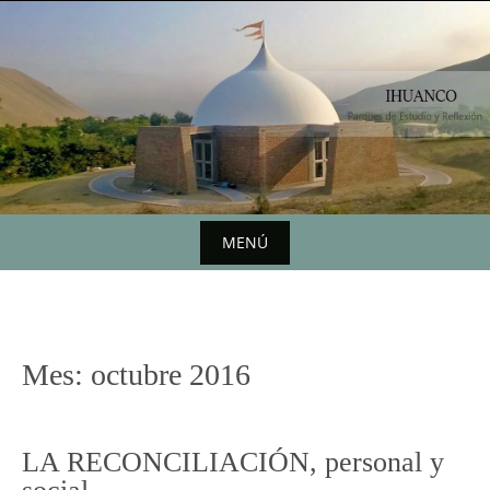
Saltar
al
contenido
MENÚ
Saltar
al
contenido
Mes:
octubre 2016
LA RECONCILIACIÓN, personal y