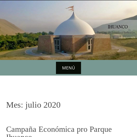
Saltar
al
contenido
MENÚ
Saltar
al
contenido
Mes:
julio 2020
Campaña Económica pro Parque