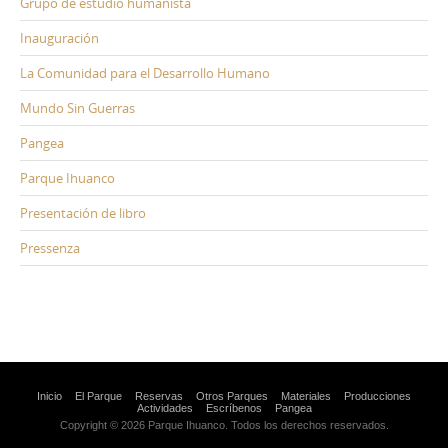
Grupo de estudio humanista
Inauguración
La Comunidad para el Desarrollo Humano
Mundo Sin Guerras
Pangea
Parque Ihuanco
Presentación de libro
Pressenza
Inicio
El Parque
Reservas
Otros Parques
Materiales
Producciones
Actividades
Escríbenos
Pangea
Copyright © 2026 Parque Ihuanco. Todos los derechos reservados.