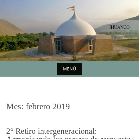
Saltar
al
contenido
MENÚ
Saltar
al
contenido
Mes:
febrero 2019
2° Retiro intergeneracional: