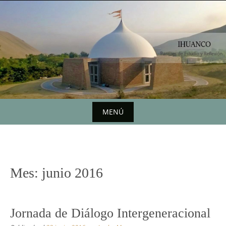
Saltar
al
contenido
MENÚ
Saltar
al
contenido
Mes:
junio 2016
Jornada de Diálogo Intergeneracional