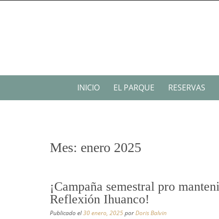
Saltar
al
contenido
Saltar
INICIO
EL PARQUE
RESERVAS
al
contenido
Mes:
enero 2025
¡Campaña semestral pro manteni
Reflexión Ihuanco!
Publicado el
30 enero, 2025
por
Doris Balvin