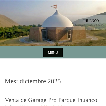
Saltar
al
contenido
MENÚ
Saltar
al
contenido
Mes:
diciembre 2025
Venta de Garage Pro Parque Ihuanco