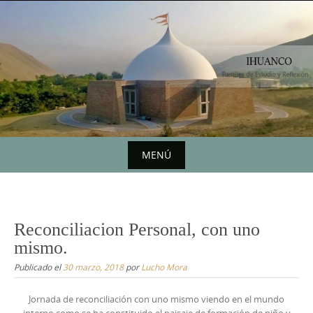
Saltar
al
contenido
MENÚ
Saltar
al
contenido
Reconciliacion Personal, con uno
mismo.
Publicado el
30 marzo, 2018
por
Lucho Mora
Jornada de reconciliación con uno mismo viendo en el mundo
interno como se ha constituido el paisaje de formación de niño y