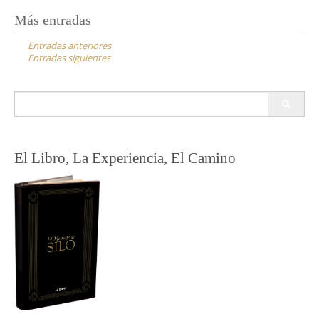
Navegación
Más entradas
de
Entradas anteriores
entradas
Entradas siguientes
Buscar:
El Libro, La Experiencia, El Camino