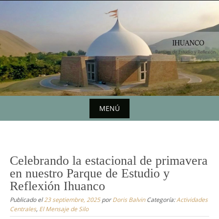
Saltar
al
contenido
MENÚ
Saltar
al
contenido
Celebrando la estacional de primavera
en nuestro Parque de Estudio y
Reflexión Ihuanco
Publicado el
23 septiembre, 2025
por
Doris Balvin
Categoría:
Actividades
Centrales
,
El Mensaje de Silo