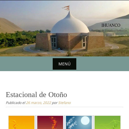
Saltar
al
contenido
MENÚ
Saltar
al
contenido
Estacional de Otoño
Publicado el
26 marzo, 2022
por
Stefano