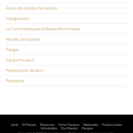
Grupo de estudio humanista
Inauguración
La Comunidad para el Desarrollo Humano
Mundo Sin Guerras
Pangea
Parque Ihuanco
Presentación de libro
Pressenza
Inicio
El Parque
Reservas
Otros Parques
Materiales
Producciones
Actividades
Escríbenos
Pangea