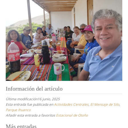
Información del artículo
Última modificación16 junio, 2025
Esta entrada fue publicada en
Actividades Centrales
,
El Mensaje de Silo
,
Parque Ihuanco
Añadir esta entrada a favoritos
Estacional de Otoño
Navegación
Más entradas