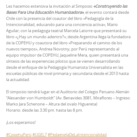
Les hacemos extensiva la invitación al Simposio
«Construyendo las
Bases Para Una Educación Humanizadora»
, el evento contará desde
Chile con la presencia del coautor del libro «Pedagogía de la
Intencionalidad, educando para una conciencia activa», Mario
Aguilar; con la pedagoga teatral Marcela Latorre que presentará su
libro «¿Hay un mundo adentro?»; desde Argentina llega la fundadora
de la COPEHU y coautora del libro «Preparando el camino de los
nuevos
tiempos», Andrea Novotny; por Perú representando al
equipo impulsor de COPEHU, Jaqueline Mera, quien presentará una
síntesis de las experiencias pilotos que se vienen desarrollando
desde el enfoque de la Pedagogía Humanista Universalista en las
escuelas públicas de nivel primaria y secundaria desde el 2013 hasta
la actualidad.
El simposio tendrá lugar en el Auditorio del Colegio Peruano Alemán
“Alexander von Humboldt” (Av. Benavides 3081, Miraflores – Ingreso:
Marko Jara Schenone – Altura del ovalo Higuereta)
Horario: desde las 3:30 pm. hasta las 8 pm.
¡Los esperamos!
‪#‎
CopehuPerú‬
‪#‎
UGEL7‬
‪#‎
PedagogíaDeLaIntencionalidad‬