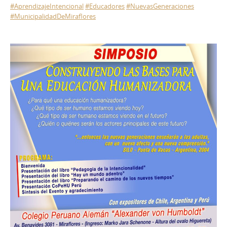
‪#‎
AprendizajeIntencional‬
‪#‎
Educadores‬
‪#‎
NuevasGeneraciones‬
‪#‎
MunicipalidadDeMiraflores‬