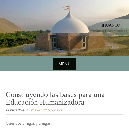
Saltar
al
contenido
MENÚ
Saltar
al
contenido
Construyendo las bases para una
Educación Humanizadora
Publicado el
15 mayo, 2016
por
luis
Queridos amigos y amigas,