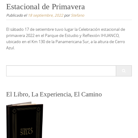
Estacional de Primavera
Publicado el
18 septiembre, 2022
por
Stefano
El sábado 17 de setiembre tuvo lugar la Celebración estacional de
primavera 2022 en el Parque de Estudio y Reflexión IHUANCO,
ubicado en el Km 130 de la Panamericana Sur, a la altura de Cerro
Azul.
Buscar:
El Libro, La Experiencia, El Camino