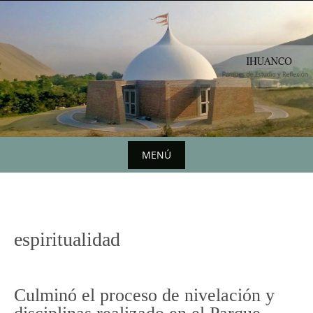
Saltar
al
contenido
MENÚ
Saltar
al
contenido
espiritualidad
Culminó el proceso de nivelación y