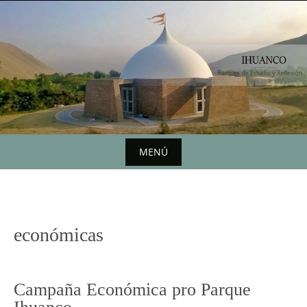
Saltar
al
contenido
MENÚ
Saltar
al
contenido
económicas
Campaña Económica pro Parque