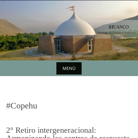
Saltar
al
contenido
MENÚ
Saltar
al
contenido
#Copehu
2° Retiro intergeneracional: