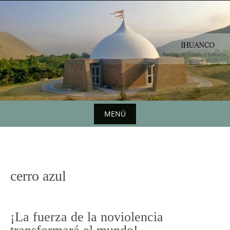
Saltar
al
contenido
MENÚ
Saltar
al
contenido
cerro azul
¡La fuerza de la noviolencia