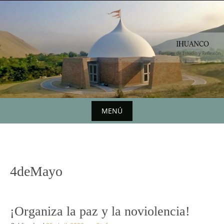
Saltar
al
contenido
MENÚ
Saltar
al
contenido
4deMayo
¡Organiza la paz y la noviolencia!