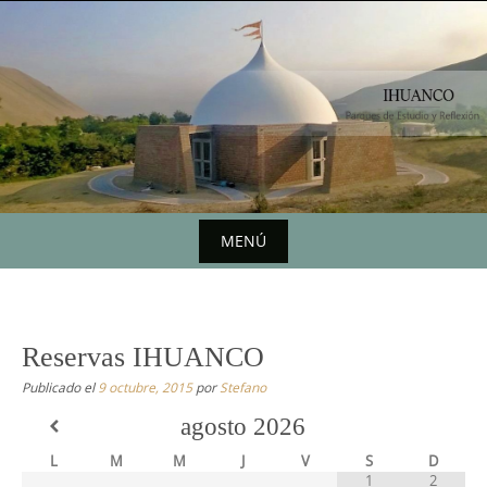
Saltar
al
contenido
MENÚ
Saltar
al
contenido
Reservas IHUANCO
Publicado el
9 octubre, 2015
por
Stefano
agosto
2026
L
M
M
J
V
S
D
1
2