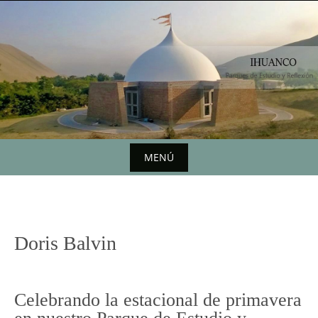
Saltar
al
contenido
MENÚ
Saltar
al
contenido
Doris Balvin
Celebrando la estacional de primavera