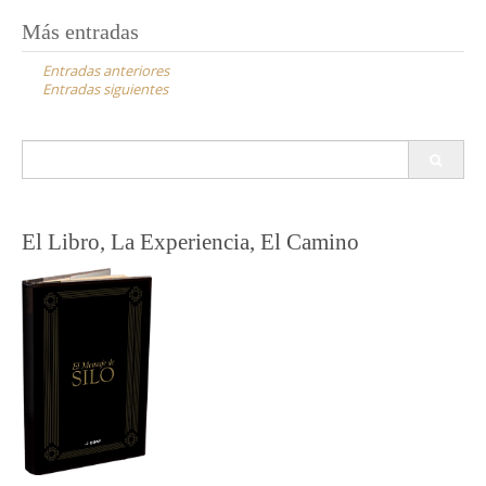
Navegación
Más entradas
de
Entradas anteriores
entradas
Entradas siguientes
Buscar:
El Libro, La Experiencia, El Camino